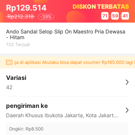
DISKON TERBATAS
Rp129.514
Rp212.318
71
:
59
:
41
-
39%
Ando Sandal Selop Slip On Maestro Pria Dewasa
- Hitam
132
Terjual
elanja di aplikasi Akulaku bisa dapat voucher Rp165.000 lagi
Variasi
42
pengiriman ke
Daerah Khusus Ibukota Jakarta, Kota Jakarta Barat, Cengkareng, yy
Ongkir
:
Rp8.500