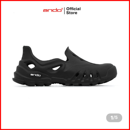
1
/
5