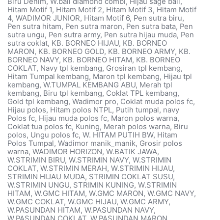
Biru Denim, W.bali diamond combi, Hijau sage bali,
Hitam Motif 1, Hitam Motif 2, Hitam Motif 3, Hitam Motif
4, WADIMOR JUNIOR, Hitam Motif 6, Pen sutra biru,
Pen sutra hitam, Pen sutra maron, Pen sutra bata, Pen
sutra ungu, Pen sutra army, Pen sutra hijau muda, Pen
sutra coklat, KB. BORNEO HIJAU, KB. BORNEO
MARON, KB. BORNEO GOLD, KB. BORNEO ARMY, KB.
BORNEO NAVY, KB. BORNEO HITAM, KB. BORNEO
COKLAT, Navy tpl kembang, Grosiran tpl kembang,
Hitam Tumpal kembang, Maron tpl kembang, Hijau tpl
kembang, W.TUMPAL KEMBANG ABU, Merah tpl
kembang, Biru tpl kembang, Coklat TPL kembang,
Gold tpl kembang, Wadimor pro, Coklat muda polos fc,
Hijau polos, Hitam polos NTPL, Putih tumpal, navy
Polos fc, Hijau muda polos fc, Maron polos warna,
Coklat tua polos fc, Kuning, Merah polos warna, Biru
polos, Ungu polos fc, W. HITAM PUTIH BW, Hitam
Polos Tumpal, Wadimor manik_manik, Grosir polos
warna, WADIMOR HORIZON, W.BATIK JAWA,
W.STRIMIN BIRU, W.STRIMIN NAVY, W.STRIMIN
COKLAT, W.STRIMIN MERAH, W.STRIMIN HIJAU,
STRIMIN HIJAU MUDA, STRIMIN COKLAT SUSU,
W.STRIMIN UNGU, STRIMIN KUNING, W.STRIMIN
HITAM, W.GMC HITAM, W.GMC MARON, W.GMC NAVY,
W.GMC COKLAT, W.GMC HIJAU, W.GMC ARMY,
W.PASUNDAN HITAM, W.PASUNDAN NAVY,
W.PASUNDAN COKLAT, W.PASUNDAN MARON,