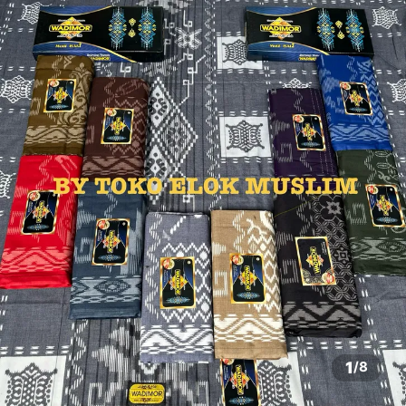
1
/
8