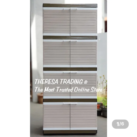
1
/
6