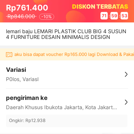
DISKON TERBATAS
Rp761.400
Rp846.000
71
:
59
:
53
-
10%
lemari baju LEMARI PLASTIK CLUB BIG 4 SUSUN
4 FURNITURE DESAIN MINIMALIS DESIGN
i Akulaku bisa dapat voucher Rp165.000 lagi Download & Pakai
Variasi
P0los, Variasl
pengiriman ke
Daerah Khusus Ibukota Jakarta, Kota Jakarta Barat, Cengkareng, yy
Ongkir
:
Rp12.938