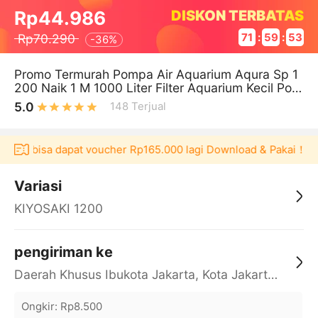
DISKON TERBATAS
Rp44.986
Rp70.290
71
:
59
:
52
-
36%
Promo Termurah Pompa Air Aquarium Aqura Sp 1
200 Naik 1 M 1000 Liter Filter Aquarium Kecil Pom
pa Air Hidroponik Aquarium
5.0
148
Terjual
ulaku bisa dapat voucher Rp165.000 lagi Download & Pakai！
Variasi
KIYOSAKI 1200
pengiriman ke
Daerah Khusus Ibukota Jakarta, Kota Jakarta Barat, Cengkareng, yy
Ongkir
:
Rp8.500