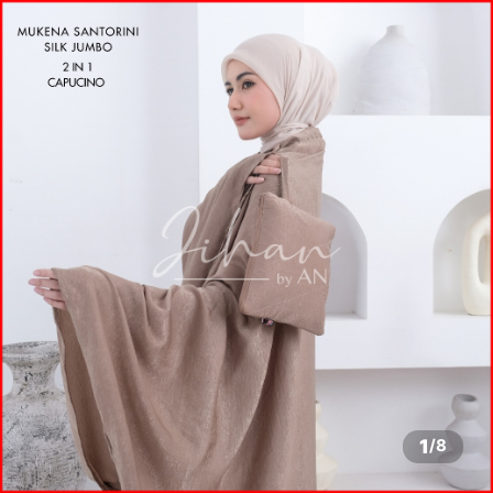
1
/
8