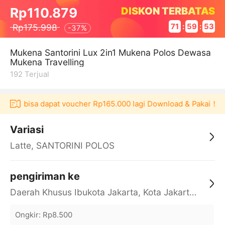
DISKON TERBATAS
Rp110.879
Rp175.998
71
:
59
:
52
-
37%
Mukena Santorini Lux 2in1 Mukena Polos Dewasa
Mukena Travelling
192
Terjual
ulaku bisa dapat voucher Rp165.000 lagi Download & Pakai！
Variasi
Latte, SANTORINI POLOS
pengiriman ke
Daerah Khusus Ibukota Jakarta, Kota Jakarta Barat, Cengkareng, yy
Ongkir
:
Rp8.500