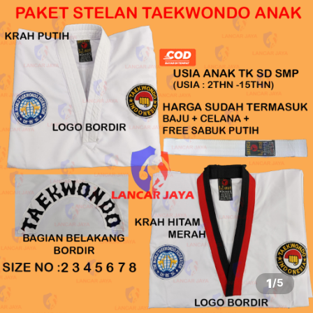
1
/
5