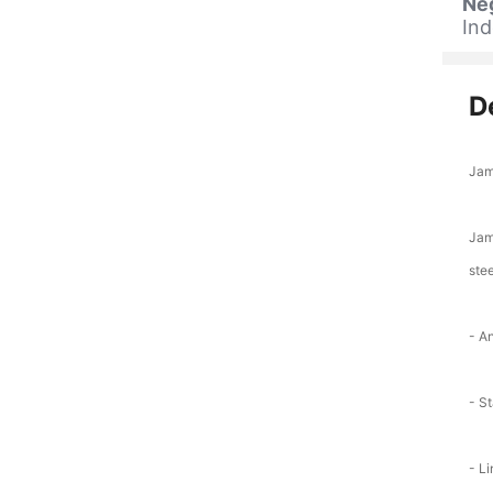
Ne
Ind
D
Jam
Jam
ste
- A
- St
- Li