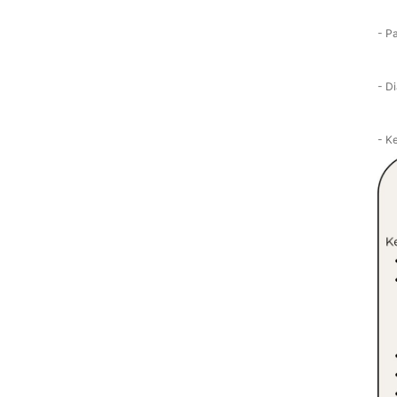
- P
- D
- K