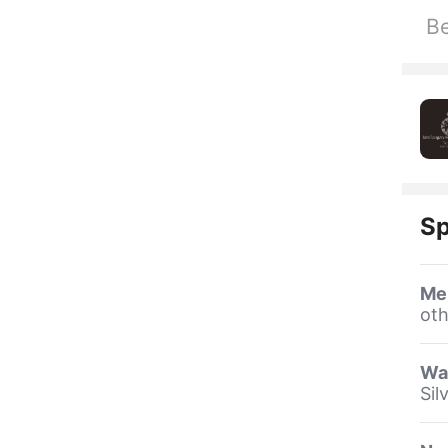
Be
Sp
Me
oth
Wa
Sil