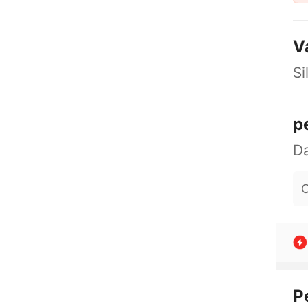
V
Si
p
O
P