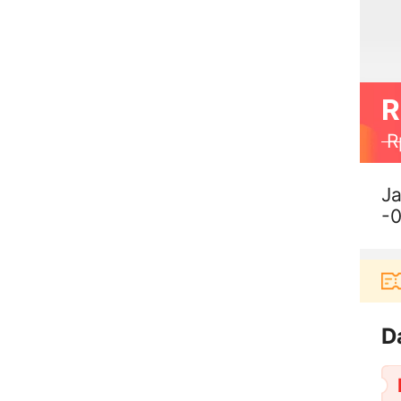
R
R
Ja
-0
 berbelanja di aplikasi Akulaku bisa dapat voucher 
D