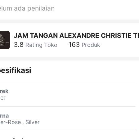
lum ada penilaian
JAM TANGAN ALEXANDRE CHRISTIE T
BARU
3.8
163
Rating Toko
Produk
esifikasi
rek
er
rna
ver-Rose , Silver