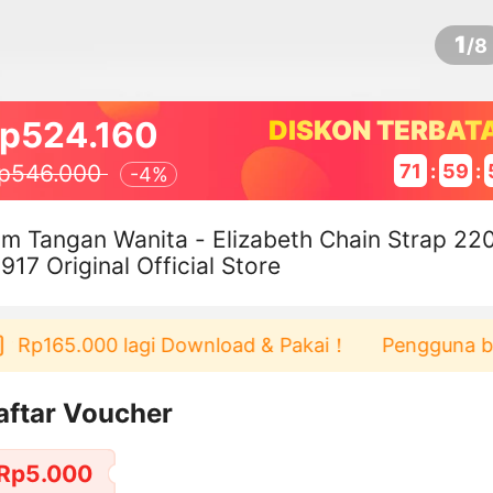
1
/
8
p524.160
DISKON TERBAT
71
:
59
:
p546.000
-
4%
m Tangan Wanita - Elizabeth Chain Strap 22
917 Original Official Store
Rp165.000 lagi Download & Pakai！
Pengguna baru b
aftar Voucher
Rp5.000