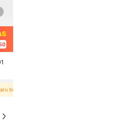
AS
49
01
erbelanja di aplikasi Akulaku bisa dapat voucher Rp