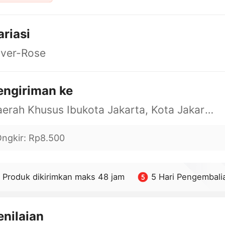
ariasi
lver-Rose
engiriman ke
Daerah Khusus Ibukota Jakarta, Kota Jakarta Barat, Cengkareng, yy
ngkir
:
Rp8.500
Produk dikirimkan maks 48 jam
5 Hari Pengembali
enilaian