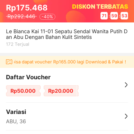
DISKON TERBATAS
Rp175.468
Rp292.446
71
:
59
:
52
-
40%
Le Bianca Kai 11-01 Sepatu Sendal Wanita Putih D
an Abu Dengan Bahan Kulit Sintetis
172
Terjual
laku bisa dapat voucher Rp165.000 lagi Download & Pakai！
P
Daftar Voucher
Rp50.000
Rp20.000
Variasi
ABU, 36