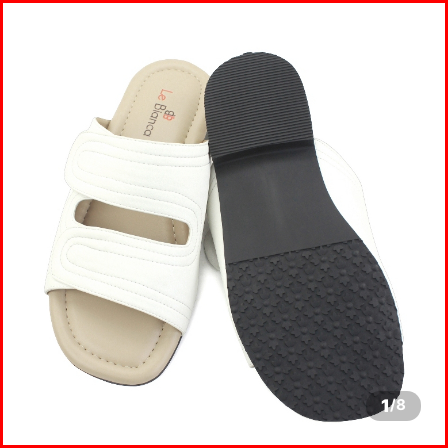
1
/
8