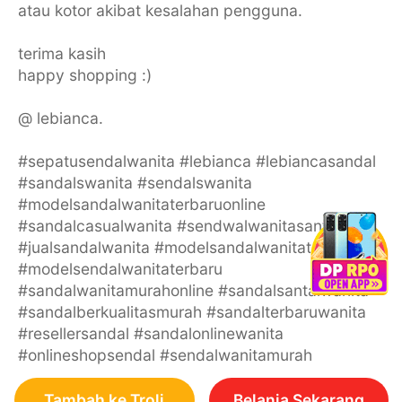
atau kotor akibat kesalahan pengguna.
terima kasih
happy shopping :)
@ lebianca.
#sepatusendalwanita #lebianca #lebiancasandal
#sandalswanita #sendalswanita
#modelsandalwanitaterbaruonline
#sandalcasualwanita #sendwalwanitasantai
#jualsandalwanita #modelsandalwanitaterbaru
#modelsendalwanitaterbaru
#sandalwanitamurahonline #sandalsantaiwanita
#sandalberkualitasmurah #sandalterbaruwanita
#resellersandal #sandalonlinewanita
#onlineshopsendal #sendalwanitamurah
Tambah ke Troli
Belanja Sekarang