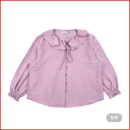
1
/
8