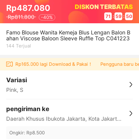
DISKON TERBATAS
Rp487.080
Rp811.800
71
:
59
:
50
-
40%
Famo Blouse Wanita Kemeja Blus Lengan Balon B
ahan Viscose Baloon Sleeve Ruffle Top C041223
144
Terjual
oucher Rp165.000 lagi Download & Pakai！
Pengguna baru berb
Variasi
Pink, S
pengiriman ke
Daerah Khusus Ibukota Jakarta, Kota Jakarta Barat, Cengkareng, yy
Ongkir
:
Rp8.500