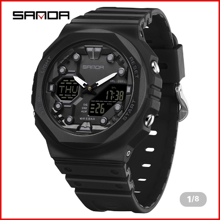
1
/
8