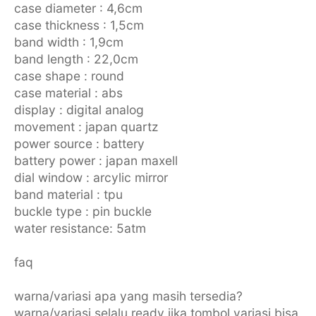
case diameter : 4,6cm
case thickness : 1,5cm
band width : 1,9cm
band length : 22,0cm
case shape : round
case material : abs
display : digital analog
movement : japan quartz
power source : battery
battery power : japan maxell
dial window : arcylic mirror
band material : tpu
buckle type : pin buckle
water resistance: 5atm
faq
warna/variasi apa yang masih tersedia?
warna/variasi selalu ready jika tombol variasi bisa