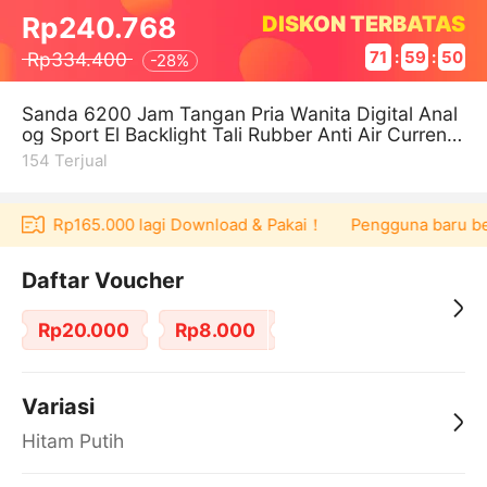
DISKON TERBATAS
Rp240.768
Rp334.400
71
:
59
:
50
-
28%
Sanda 6200 Jam Tangan Pria Wanita Digital Anal
og Sport El Backlight Tali Rubber Anti Air Curreno
s
154
Terjual
oucher Rp165.000 lagi Download & Pakai！
Pengguna baru berb
Daftar Voucher
Rp20.000
Rp8.000
Variasi
Hitam Putih