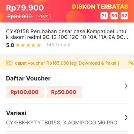
DISKON TERBATAS
Rp79.900
Rp94.000
71
:
59
:
52
-
15%
CYK0158 Perubahan besar case Kompatibel untu
k xiaomi redmi 9C 12 10C 12C 10 10A 11A 9A 9C
casing untuk case hp redmi Not
5.0
145
Terjual
u bisa dapat voucher Rp165.000 lagi Download & Pakai！
Peng
Daftar Voucher
Rp100.000
Rp50.000
Variasi
CYK-BK-KYTYTB0158, XIAOMIPOCO M6 PRO
4G