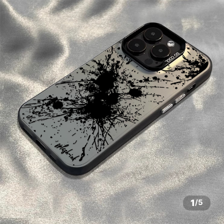
1
/
5