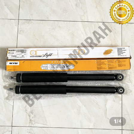
1
/
4