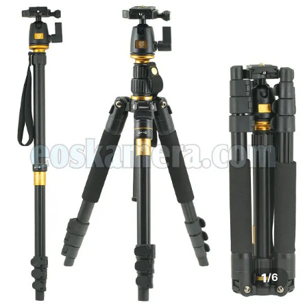
1
/
6