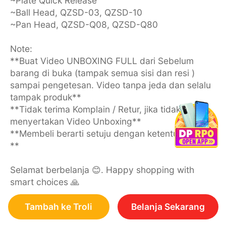
~Plate Quick Release
~Ball Head, QZSD-03, QZSD-10
~Pan Head, QZSD-Q08, QZSD-Q80
Note:
**Buat Video UNBOXING FULL dari Sebelum
barang di buka (tampak semua sisi dan resi )
sampai pengetesan. Video tanpa jeda dan selalu
tampak produk**
**Tidak terima Komplain / Retur, jika tidak
menyertakan Video Unboxing**
**Membeli berarti setuju dengan ketentuan diatas
**
Selamat berbelanja 😊. Happy shopping with
smart choices 🙏
Tambah ke Troli
Belanja Sekarang