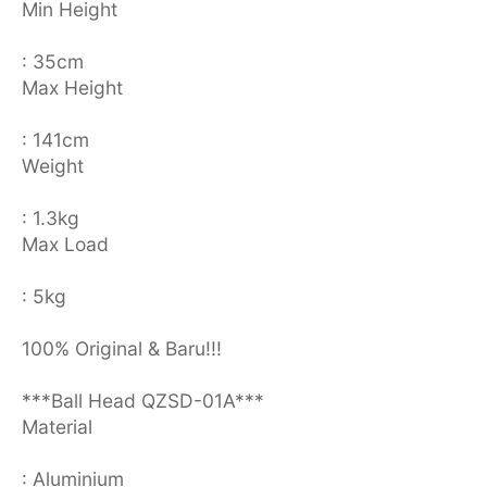
Min Height
: 35cm
Max Height
: 141cm
Weight
: 1.3kg
Max Load
: 5kg
100% Original & Baru!!!
***Ball Head QZSD-01A***
Material
: Aluminium