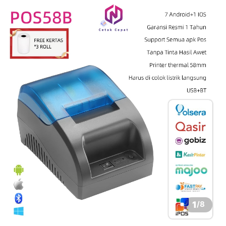
1
/
8