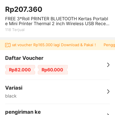
Rp207.360
FREE 3*Roll PRINTER BLUETOOTH Kertas Portabl
e Mini Printer Thermal 2 inch Wireless USB Receip
t Bill Ticket Printer with
118
Terjual
 dapat voucher Rp165.000 lagi Download & Pakai！
Pengguna b
Daftar Voucher
Rp82.000
Rp60.000
Variasi
black
pengiriman ke