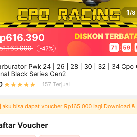
1
/
8
p616.390
DISKON TERBAT
71
:
59
:
p1.163.000
-
47%
rburator Pwk 24 | 26 | 28 | 30 | 32 | 34 Cpo 
inal Black Series Gen2
0
157
Terjual
ku bisa dapat voucher Rp165.000 lagi Download & Pak
aftar Voucher