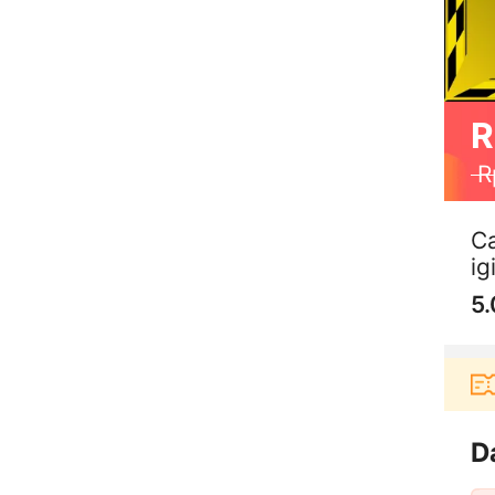
R
R
Ca
ig
5.
Pengguna baru berbelanja di aplikasi Akula
D