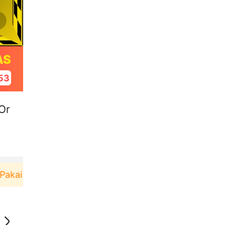
AS
53
Or
ai！
Pengguna baru berbelanja di aplikasi Akulaku