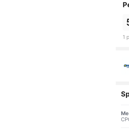
P
1 
Sp
Me
CP