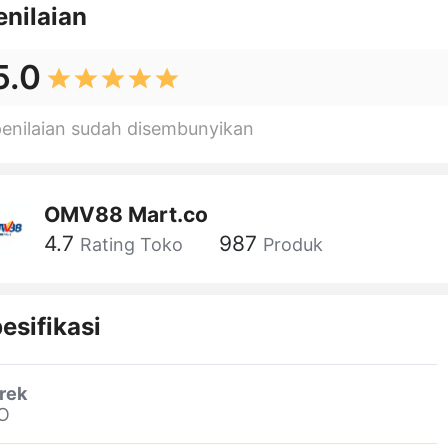
enilaian
5.0
penilaian sudah disembunyikan
OMV88 Mart.co
4.7
987
Rating Toko
Produk
esifikasi
rek
O