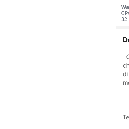
Wa
CP
32
D
Ca
ch
di
mo
Te