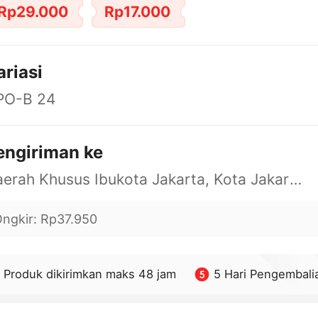
Rp29.000
Rp17.000
ariasi
PO-B 24
engiriman ke
Daerah Khusus Ibukota Jakarta, Kota Jakarta Barat, Cengkareng, yy
ngkir
:
Rp37.950
Produk dikirimkan maks 48 jam
5 Hari Pengembali