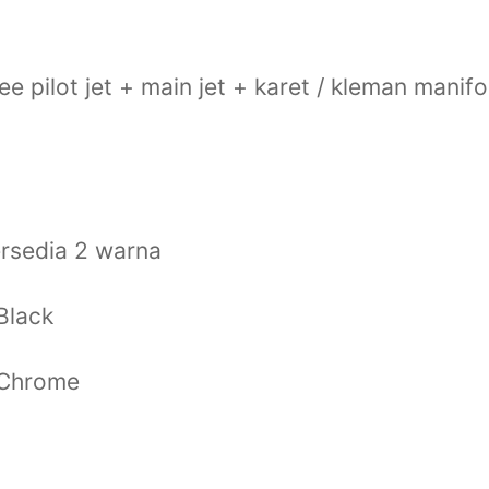
ee pilot jet + main jet + karet / kleman manifo
ersedia 2 warna
 Black
 Chrome