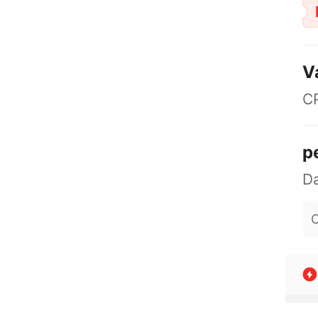
V
C
p
O