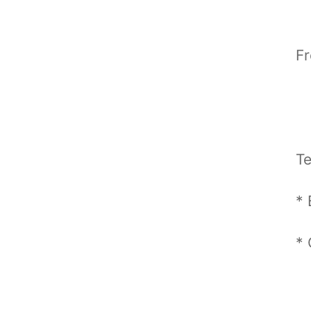
Fr
T
*
*