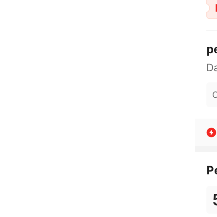
p
O
P