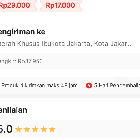
Rp29.000
Rp17.000
engiriman ke
Daerah Khusus Ibukota Jakarta, Kota Jakarta Barat, Cengkareng, yy
ngkir
:
Rp37.950
Produk dikirimkan maks 48 jam
5 Hari Pengembali
enilaian
5.0