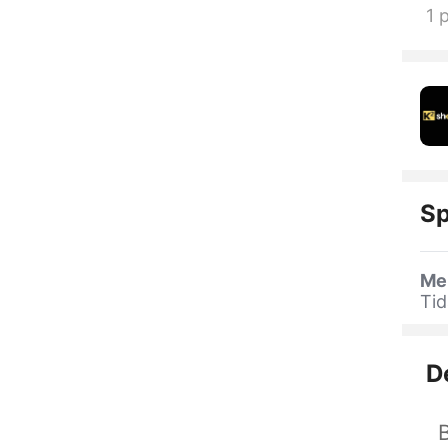
1 
Sp
Me
Ti
D
B