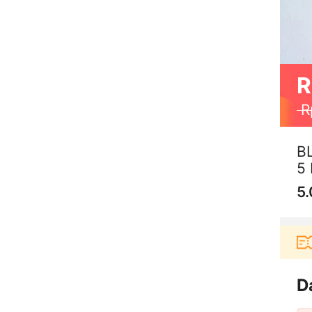
R
R
B
5
5.
Pengguna baru berbelanja di aplikasi Akulaku 
D