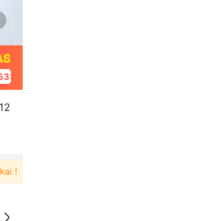
AS
52
12
！
Pengguna baru berbelanja di aplikasi Akulaku b