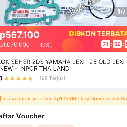
1
/
7
p567.100
DISKON TERBAT
71
:
59
:
p1.070.000
-
47%
LOK SEHER 2DS YAMAHA LEXI 125 OLD LEXI 
 NEW - INPOR THAILAND
0
198
Terjual
bisa dapat voucher Rp165.000 lagi Download & Pakai
aftar Voucher