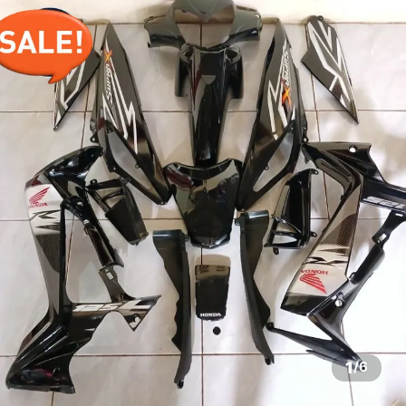
1
/
6