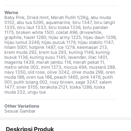
Warna
Baby Pink, Dried mint, Merah Putih 1/2Kg, abu muda
5152, abu tua 5295, aquamarine, biru 1347, biru langit
1335, biru laut 1333, biru toska 1336, bolu pandan
1175, broken white 1501, coklat 496, drivewhite,
graphite, hazel 1280, hijau army 1225, hijau daun 1206,
hijau lumut 3246, hijau pucuk 1176, hijau stabilo 1147,
hitam 5001, hotpink 1487, ice 1278, keemasan 213,
krem muda 292, krem tua 293, kuning 1146, kuning
busuk 1136, kuning susu 1145, lavender, lilac 1401,
magenta 1439, merah jambu 116, merah pekat 11,
metro white 003, mint 1273, mocca 494, mustard 288,
navy 1350, old rose, olive 3242, olive muda 299, oren
muda 186, oren tua 166, peach 1465, pink 1476, putih
001, putih tulang 002, rosy brown, sage 3247, salem
1477, siver 5155, terakota 2121, toska 1286, toska
muda 232, ungu tua
Other Variations
Sesuai Gambar
Deskripsi Produk