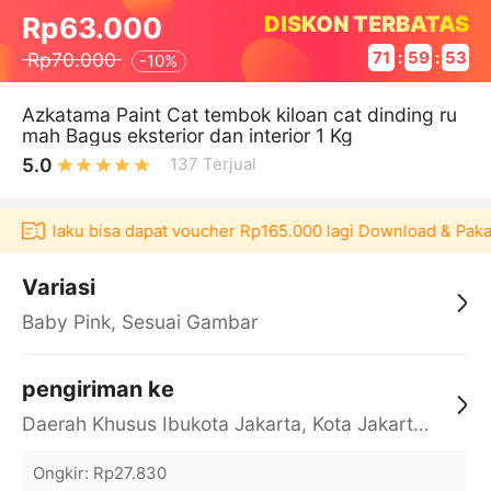
DISKON TERBATAS
Rp63.000
Rp70.000
71
:
59
:
53
-
10%
Azkatama Paint Cat tembok kiloan cat dinding ru
mah Bagus eksterior dan interior 1 Kg
5.0
137
Terjual
si Akulaku bisa dapat voucher Rp165.000 lagi Download & Pakai
Variasi
Baby Pink, Sesuai Gambar
pengiriman ke
Daerah Khusus Ibukota Jakarta, Kota Jakarta Barat, Cengkareng, yy
Ongkir
:
Rp27.830