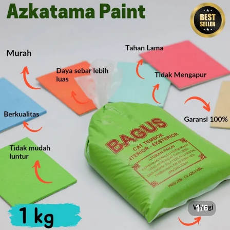
1
/
6