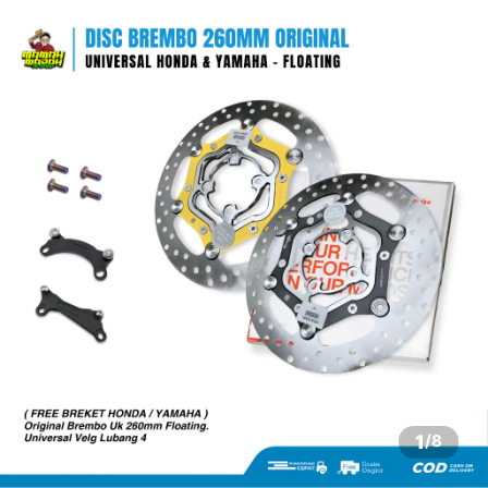
1
/
8