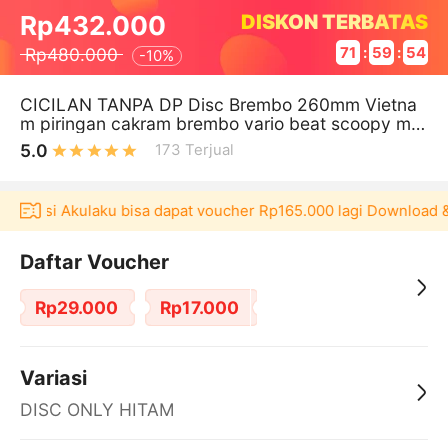
DISKON TERBATAS
Rp432.000
Rp480.000
71
:
59
:
54
-
10%
CICILAN TANPA DP Disc Brembo 260mm Vietna
m piringan cakram brembo vario beat scoopy mio
- Disc Piringan cakram 260mm
5.0
173
Terjual
plikasi Akulaku bisa dapat voucher Rp165.000 lagi Download & 
Daftar Voucher
Rp29.000
Rp17.000
Variasi
DISC ONLY HITAM