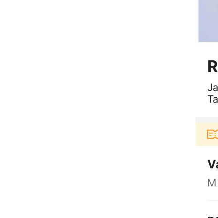
R
Ja
Ta
Pengguna baru berbelanja di aplikas
V
M