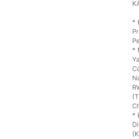
K
* 
P
P
*
Ya
C
Na
RW
(T
Ch
* 
Di
(K