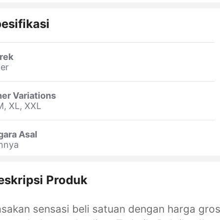
esifikasi
rek
er
er Variations
M, XL, XXL
gara Asal
innya
eskripsi Produk
sakan sensasi beli satuan dengan harga grosi