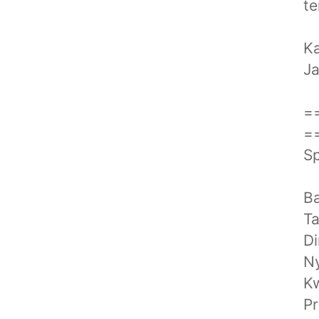
te
Ka
Ja
=
=
Sp
B
️T
️D
️N
️K
️P