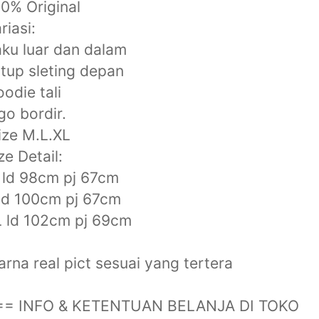
00% Original
riasi:
aku luar dan dalam
utup sleting depan
oodie tali
ogo bordir.
Size M.L.XL
ze Detail:
 ld 98cm pj 67cm
ld 100cm pj 67cm
 ld 102cm pj 69cm
rna real pict sesuai yang tertera
== INFO & KETENTUAN BELANJA DI TOKO