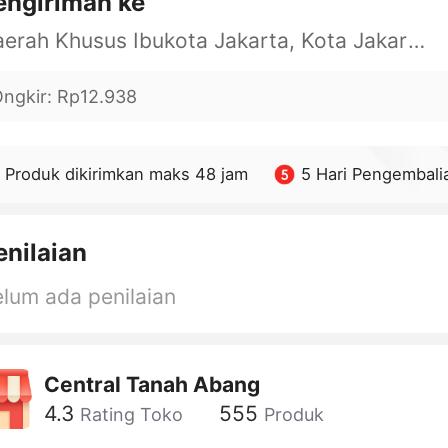
engiriman ke
Daerah Khusus Ibukota Jakarta, Kota Jakarta Barat, Cengkareng, yy
ngkir
:
Rp12.938
Produk dikirimkan maks 48 jam
5 Hari Pengembali
enilaian
lum ada penilaian
Central Tanah Abang
4.3
555
Rating Toko
Produk