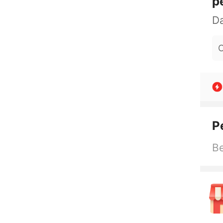
p
O
P
Be