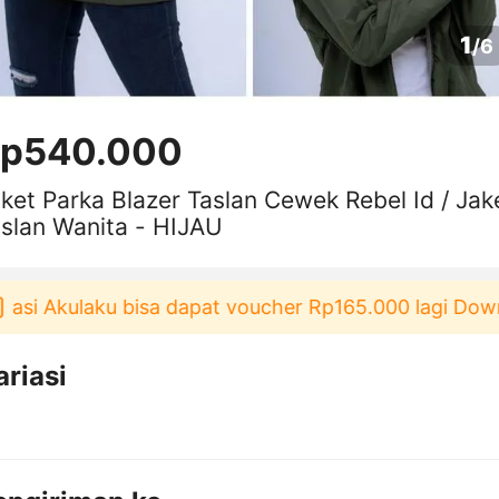
1
/
6
p540.000
ket Parka Blazer Taslan Cewek Rebel Id / Jak
slan Wanita - HIJAU
i Akulaku bisa dapat voucher Rp165.000 lagi Downloa
ariasi