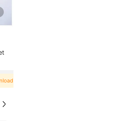
et
d & Pakai！
Pengguna baru berbelanja di aplikasi 