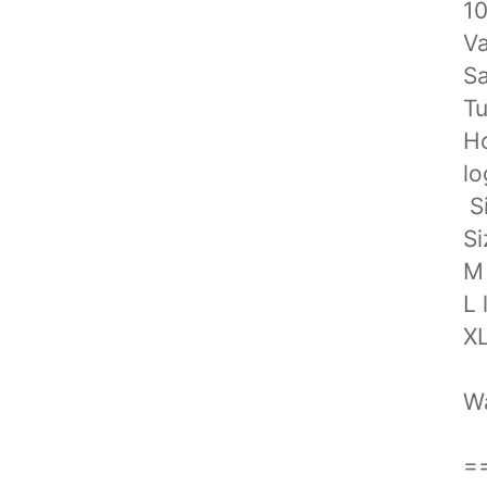
️1
Va
️S
️T
️H
️l
️ 
Si
M
L 
XL
Wa
=