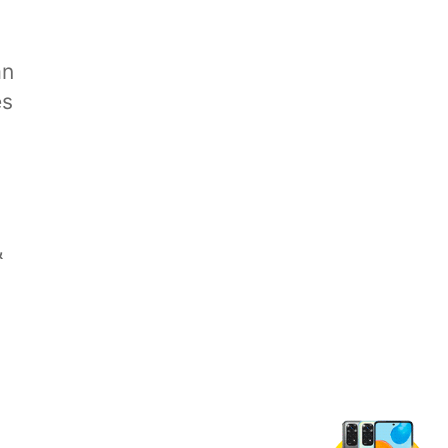
an
es
&