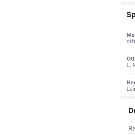
Sp
Me
oth
Oth
L, 
Ne
La
D
Ra