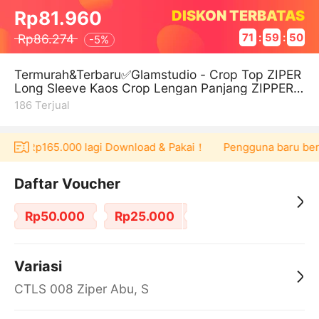
DISKON TERBATAS
Rp81.960
Rp86.274
71
:
59
:
49
-
5%
Termurah&Terbaru✅Glamstudio - Crop Top ZIPER
Long Sleeve Kaos Crop Lengan Panjang ZIPPER
CTLS 008 Zipper (S M L XL XXL)
186
Terjual
cher Rp165.000 lagi Download & Pakai！
Pengguna baru berbel
Daftar Voucher
Rp50.000
Rp25.000
Variasi
CTLS 008 Ziper Abu, S