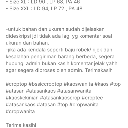
- Size XL : LD 90 , LP 68, PA 46
- Size XXL : LD 94, LP 72 , PA 48
-untuk bahan dan ukuran sudah dijelaskan
dideskripsi jdi tidak ada lagi yg komentar soal
ukuran dan bahan.
-jika ada kendala seperti baju robek/ rijek dan
kesalahan pengiriman barang berbeda, segera
hubungi admin bukan kasih komentar jelak yahh
agar segera diproses oleh admin. Terimakasih
#croptop #bssiccroptop #kaoswanita #kaos #top
#atasan #atasankaos #atasanwanita
#kaoskekinian #atasankaoscrop #croptee
#atasankaos #atasan #top #cropwanita
#cropwanita
Terima kasih!