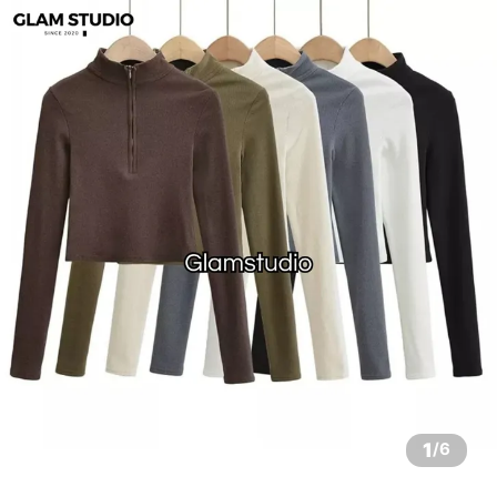
1
/
6