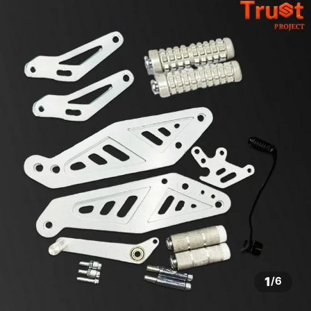
1
/
6