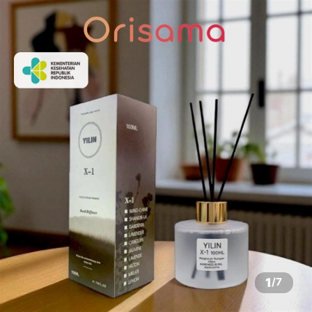
1
/
7