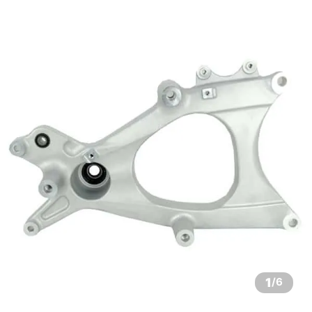
1
/
6