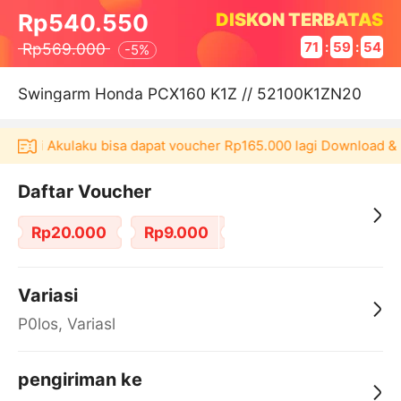
DISKON TERBATAS
Rp540.550
Rp569.000
71
:
59
:
54
-
5%
Swingarm Honda PCX160 K1Z // 52100K1ZN20
plikasi Akulaku bisa dapat voucher Rp165.000 lagi Download & 
Daftar Voucher
Rp20.000
Rp9.000
Variasi
P0los, Variasl
pengiriman ke