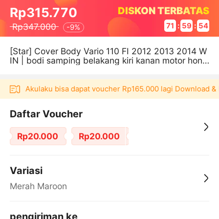
DISKON TERBATAS
Rp315.770
Rp347.000
71
:
59
:
54
-
9%
[Star] Cover Body Vario 110 FI 2012 2013 2014 W
IN | bodi samping belakang kiri kanan motor hond
a injeksi original
likasi Akulaku bisa dapat voucher Rp165.000 lagi Download & 
Daftar Voucher
Rp20.000
Rp20.000
Variasi
Merah Maroon
pengiriman ke