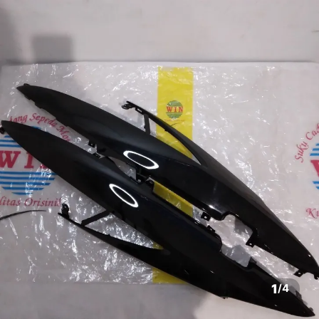
1
/
4