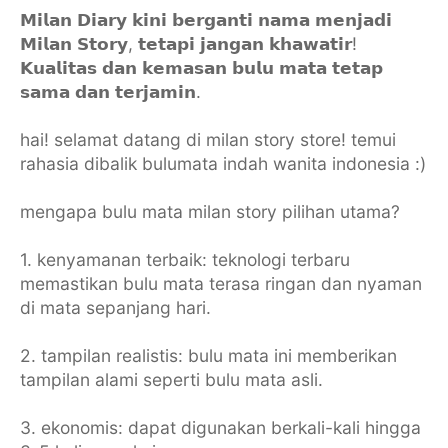
𝗠𝗶𝗹𝗮𝗻 𝗗𝗶𝗮𝗿𝘆 𝗸𝗶𝗻𝗶 𝗯𝗲𝗿𝗴𝗮𝗻𝘁𝗶 𝗻𝗮𝗺𝗮 𝗺𝗲𝗻𝗷𝗮𝗱𝗶
𝗠𝗶𝗹𝗮𝗻 𝗦𝘁𝗼𝗿𝘆, 𝘁𝗲𝘁𝗮𝗽𝗶 𝗷𝗮𝗻𝗴𝗮𝗻 𝗸𝗵𝗮𝘄𝗮𝘁𝗶𝗿!
𝗞𝘂𝗮𝗹𝗶𝘁𝗮𝘀 𝗱𝗮𝗻 𝗸𝗲𝗺𝗮𝘀𝗮𝗻 𝗯𝘂𝗹𝘂 𝗺𝗮𝘁𝗮 𝘁𝗲𝘁𝗮𝗽
𝘀𝗮𝗺𝗮 𝗱𝗮𝗻 𝘁𝗲𝗿𝗷𝗮𝗺𝗶𝗻.
hai! selamat datang di milan story store! temui
rahasia dibalik bulumata indah wanita indonesia :)
mengapa bulu mata milan story pilihan utama?
1. kenyamanan terbaik: teknologi terbaru
memastikan bulu mata terasa ringan dan nyaman
di mata sepanjang hari.
2. tampilan realistis: bulu mata ini memberikan
tampilan alami seperti bulu mata asli.
3. ekonomis: dapat digunakan berkali-kali hingga