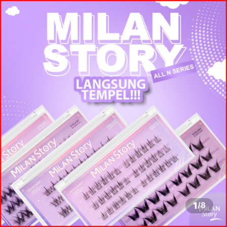
1
/
8