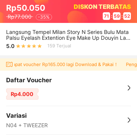
DISKON TERBATAS
Rp50.050
Rp77.000
71
:
59
:
51
-
35%
Langsung Tempel Milan Story N Series Bulu Mata
Palsu Eyelash Extention Eye Make Up Douyin Las
h Tanpa Pinset
5.0
159
Terjual
isa dapat voucher Rp165.000 lagi Download & Pakai！
Penggun
Daftar Voucher
Rp4.000
Variasi
N04 + TWEEZER