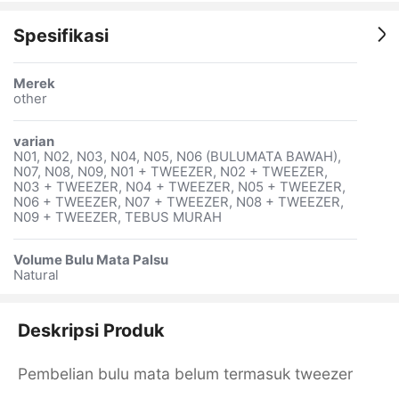
Spesifikasi
Merek
other
varian
N01, N02, N03, N04, N05, N06 (BULUMATA BAWAH),
N07, N08, N09, N01 + TWEEZER, N02 + TWEEZER,
N03 + TWEEZER, N04 + TWEEZER, N05 + TWEEZER,
N06 + TWEEZER, N07 + TWEEZER, N08 + TWEEZER,
N09 + TWEEZER, TEBUS MURAH
Volume Bulu Mata Palsu
Natural
Deskripsi Produk
Pembelian bulu mata belum termasuk tweezer