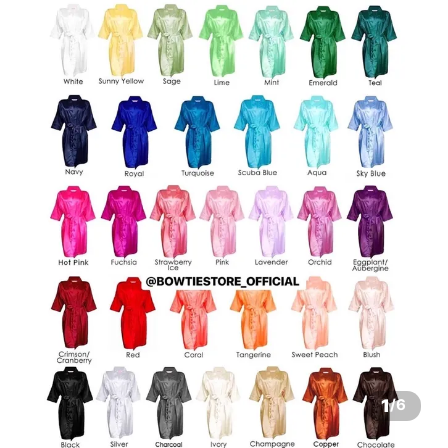
1
/
6