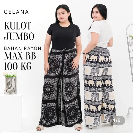
1
/
6