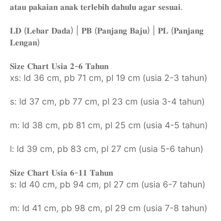
𝐚𝐭𝐚𝐮 𝐩𝐚𝐤𝐚𝐢𝐚𝐧 𝐚𝐧𝐚𝐤 𝐭𝐞𝐫𝐥𝐞𝐛𝐢𝐡 𝐝𝐚𝐡𝐮𝐥𝐮 𝐚𝐠𝐚𝐫 𝐬𝐞𝐬𝐮𝐚𝐢.
𝐋𝐃 (𝐋𝐞𝐛𝐚𝐫 𝐃𝐚𝐝𝐚) | 𝐏𝐁 (𝐏𝐚𝐧𝐣𝐚𝐧𝐠 𝐁𝐚𝐣𝐮) | 𝐏𝐋 (𝐏𝐚𝐧𝐣𝐚𝐧𝐠
𝐋𝐞𝐧𝐠𝐚𝐧)
𝐒𝐢𝐳𝐞 𝐂𝐡𝐚𝐫𝐭 𝐔𝐬𝐢𝐚 𝟐-𝟔 𝐓𝐚𝐡𝐮𝐧
xs: ld 36 cm, pb 71 cm, pl 19 cm (usia 2-3 tahun)
s: ld 37 cm, pb 77 cm, pl 23 cm (usia 3-4 tahun)
m: ld 38 cm, pb 81 cm, pl 25 cm (usia 4-5 tahun)
l: ld 39 cm, pb 83 cm, pl 27 cm (usia 5-6 tahun)
𝐒𝐢𝐳𝐞 𝐂𝐡𝐚𝐫𝐭 𝐔𝐬𝐢𝐚 𝟔-𝟏𝟏 𝐓𝐚𝐡𝐮𝐧
s: ld 40 cm, pb 94 cm, pl 27 cm (usia 6-7 tahun)
m: ld 41 cm, pb 98 cm, pl 29 cm (usia 7-8 tahun)