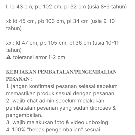
l: ld 43 cm, pb 102 cm, pl 32 cm (usia 8-9 tahun)
xl: ld 45 cm, pb 103 cm, pl 34 cm (usia 9-10
tahun)
xxl: ld 47 cm, pb 105 cm, pl 36 cm (usia 10-11
tahun)
⚠️ toleransi error 1-2 cm
𝐊𝐄𝐁𝐈𝐉𝐀𝐊𝐀𝐍 𝐏𝐄𝐌𝐁𝐀𝐓𝐀𝐋𝐀𝐍/𝐏𝐄𝐍𝐆𝐄𝐌𝐁𝐀𝐋𝐈𝐀𝐍
𝐏𝐄𝐒𝐀𝐍𝐀𝐍 :
1. jangan konfirmasi pesanan selesai sebelum
memastikan produk sesuai dengan pesanan.
2. wajib chat admin sebelum melakukan
pembatalan pesanan yang sudah diproses &
pengembalian.
3. wajib melakukan foto & video unboxing.
4. 100% "bebas pengembalian" sesuai