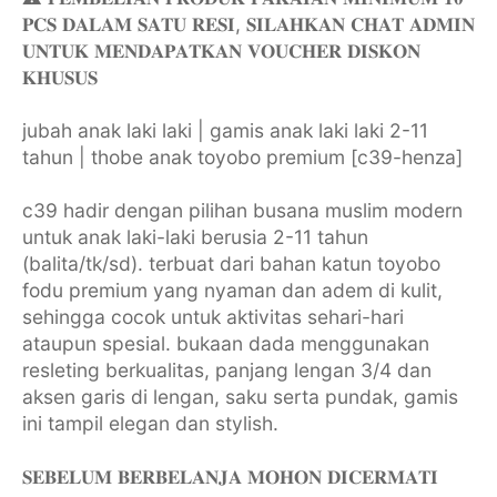
𝐏𝐂𝐒 𝐃𝐀𝐋𝐀𝐌 𝐒𝐀𝐓𝐔 𝐑𝐄𝐒𝐈, 𝐒𝐈𝐋𝐀𝐇𝐊𝐀𝐍 𝐂𝐇𝐀𝐓 𝐀𝐃𝐌𝐈𝐍
𝐔𝐍𝐓𝐔𝐊 𝐌𝐄𝐍𝐃𝐀𝐏𝐀𝐓𝐊𝐀𝐍 𝐕𝐎𝐔𝐂𝐇𝐄𝐑 𝐃𝐈𝐒𝐊𝐎𝐍
𝐊𝐇𝐔𝐒𝐔𝐒
jubah anak laki laki | gamis anak laki laki 2-11
tahun | thobe anak toyobo premium [c39-henza]
c39 hadir dengan pilihan busana muslim modern
untuk anak laki-laki berusia 2-11 tahun
(balita/tk/sd). terbuat dari bahan katun toyobo
fodu premium yang nyaman dan adem di kulit,
sehingga cocok untuk aktivitas sehari-hari
ataupun spesial. bukaan dada menggunakan
resleting berkualitas, panjang lengan 3/4 dan
aksen garis di lengan, saku serta pundak, gamis
ini tampil elegan dan stylish.
𝐒𝐄𝐁𝐄𝐋𝐔𝐌 𝐁𝐄𝐑𝐁𝐄𝐋𝐀𝐍𝐉𝐀 𝐌𝐎𝐇𝐎𝐍 𝐃𝐈𝐂𝐄𝐑𝐌𝐀𝐓𝐈