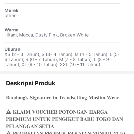
Merek
other
Warna
Hitam, Mocca, Dusty Pink, Broken White
Ukuran
XS (2 - 3 Tahun), S (3- 4 Tahun), M (4 - 5 Tahun), L (5-
6 Tahun), S (6 - 7 Tahun), M (7 - 8 Tahun), L (8 - 9
Tahun), XL (9 - 10 Tahun), XXL (10 - 11 Tahun)
Deskripsi Produk
𝐁𝐚𝐧𝐝𝐮𝐧𝐠’𝐬 𝐒𝐢𝐠𝐧𝐚𝐭𝐮𝐫𝐞 𝐢𝐧 𝐓𝐫𝐞𝐧𝐝𝐬𝐞𝐭𝐭𝐢𝐧𝐠 𝐌𝐮𝐬𝐥𝐢𝐦 𝐖𝐞𝐚𝐫
⚠️ 𝐊𝐋𝐀𝐈𝐌 𝐕𝐎𝐔𝐂𝐇𝐄𝐑 𝐏𝐎𝐓𝐎𝐍𝐆𝐀𝐍 𝐇𝐀𝐑𝐆𝐀
𝐏𝐑𝐄𝐌𝐈𝐔𝐌 𝐔𝐍𝐓𝐔𝐊 𝐏𝐄𝐍𝐆𝐈𝐊𝐔𝐓 𝐁𝐀𝐑𝐔 𝐓𝐎𝐊𝐎 𝐃𝐀𝐍
𝐏𝐄𝐋𝐀𝐍𝐆𝐆𝐀𝐍 𝐒𝐄𝐓𝐈𝐀
⚠️ 𝐏𝐄𝐌𝐁𝐄𝐋𝐈𝐀𝐍 𝐏𝐑𝐎𝐃𝐔𝐊 𝐏𝐀𝐊𝐀𝐈𝐀𝐍 𝐌𝐈𝐍𝐈𝐌𝐔𝐌 𝟏𝟎