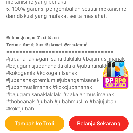
mekanisme yang berlaku.
5. 100% garansi pengembalian sesuai mekanisme
dan diskusi yang mufakat serta maslahat.
=================================
𝕾𝖆𝖑𝖆𝖒 𝕳𝖆𝖓𝖌𝖆𝖙 𝕯𝖆𝖗𝖎 𝕶𝖆𝖒𝖎
𝕿𝖊𝖗𝖎𝖒𝖆 𝕶𝖆𝖘𝖎𝖍 𝖉𝖆𝖓 𝕾𝖊𝖑𝖆𝖒𝖆𝖙 𝕭𝖊𝖗𝖇𝖊𝖑𝖆𝖓𝖏𝖆!
=================================
#jubahanak #gamisanaklakilaki #bajumuslimanak
#bajugamisjubahanaklakilaki #jubahanaklakilaki
#kokogamis #kokogamisanak
#jubahanakpremium #jubahgamisanak
#jubahmuslimanak #kokojubahanak
#bajugamisanaklakilaki #pakaianmuslimanak
#thobeanak #jubah #jubahmuslim #bajujubah
#kokojubah
Tambah ke Troli
Belanja Sekarang