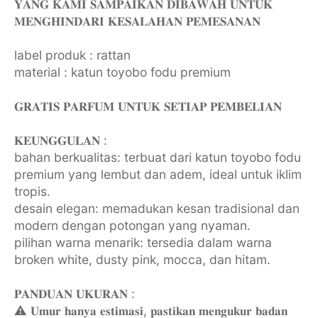
𝐘𝐀𝐍𝐆 𝐊𝐀𝐌𝐈 𝐒𝐀𝐌𝐏𝐀𝐈𝐊𝐀𝐍 𝐃𝐈𝐁𝐀𝐖𝐀𝐇 𝐔𝐍𝐓𝐔𝐊
𝐌𝐄𝐍𝐆𝐇𝐈𝐍𝐃𝐀𝐑𝐈 𝐊𝐄𝐒𝐀𝐋𝐀𝐇𝐀𝐍 𝐏𝐄𝐌𝐄𝐒𝐀𝐍𝐀𝐍
label produk : rattan
material : katun toyobo fodu premium
𝐆𝐑𝐀𝐓𝐈𝐒 𝐏𝐀𝐑𝐅𝐔𝐌 𝐔𝐍𝐓𝐔𝐊 𝐒𝐄𝐓𝐈𝐀𝐏 𝐏𝐄𝐌𝐁𝐄𝐋𝐈𝐀𝐍
𝐊𝐄𝐔𝐍𝐆𝐆𝐔𝐋𝐀𝐍 :
bahan berkualitas: terbuat dari katun toyobo fodu
premium yang lembut dan adem, ideal untuk iklim
tropis.
desain elegan: memadukan kesan tradisional dan
modern dengan potongan yang nyaman.
pilihan warna menarik: tersedia dalam warna
broken white, dusty pink, mocca, dan hitam.
𝐏𝐀𝐍𝐃𝐔𝐀𝐍 𝐔𝐊𝐔𝐑𝐀𝐍 :
⚠️ 𝐔𝐦𝐮𝐫 𝐡𝐚𝐧𝐲𝐚 𝐞𝐬𝐭𝐢𝐦𝐚𝐬𝐢, 𝐩𝐚𝐬𝐭𝐢𝐤𝐚𝐧 𝐦𝐞𝐧𝐠𝐮𝐤𝐮𝐫 𝐛𝐚𝐝𝐚𝐧