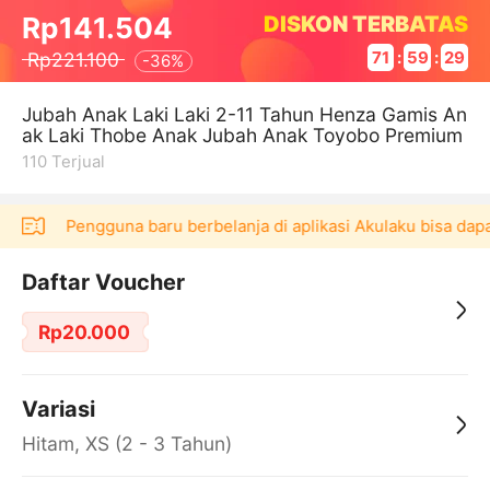
DISKON TERBATAS
Rp141.504
Rp221.100
71
:
59
:
29
-
36%
Jubah Anak Laki Laki 2-11 Tahun Henza Gamis An
ak Laki Thobe Anak Jubah Anak Toyobo Premium
110
Terjual
kai！
Pengguna baru berbelanja di aplikasi Akulaku bisa dapa
Daftar Voucher
Rp20.000
Variasi
Hitam, XS (2 - 3 Tahun)