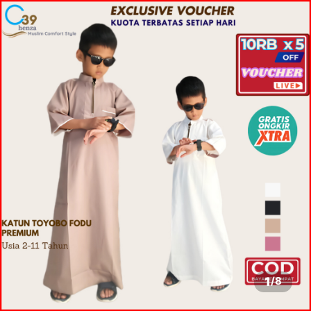
1
/
8