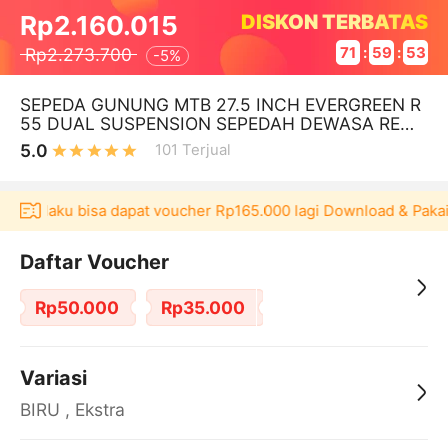
DISKON TERBATAS
Rp2.160.015
Rp2.273.700
71
:
59
:
53
-
5%
SEPEDA GUNUNG MTB 27.5 INCH EVERGREEN R
55 DUAL SUSPENSION SEPEDAH DEWASA REMA
JA MURAH BEST SELLER GARANSI RESMI
5.0
101
Terjual
si Akulaku bisa dapat voucher Rp165.000 lagi Download & Pakai
Daftar Voucher
Rp50.000
Rp35.000
Variasi
BIRU , Ekstra