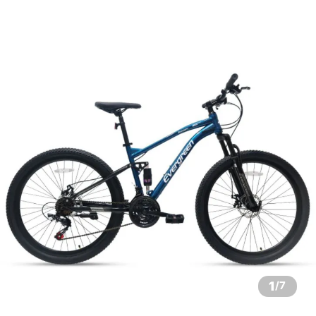
1
/
7