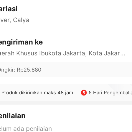
ariasi
lver, Calya
engiriman ke
Daerah Khusus Ibukota Jakarta, Kota Jakarta Barat, Cengkareng, yy
ngkir
:
Rp25.880
Produk dikirimkan maks 48 jam
5 Hari Pengembali
enilaian
lum ada penilaian