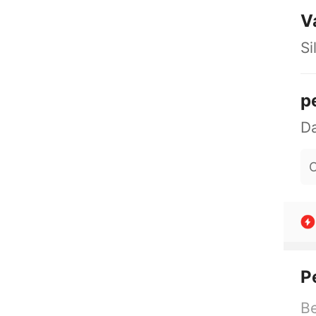
V
Si
p
O
P
Be