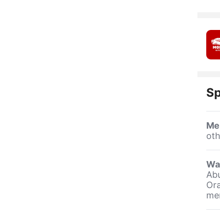
Sp
Me
oth
Wa
Abu
Ora
me