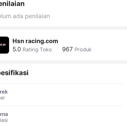
enilaian
lum ada penilaian
Hsn racing.com
5.0
967
Rating Toko
Produk
esifikasi
rek
er
rna
iasi