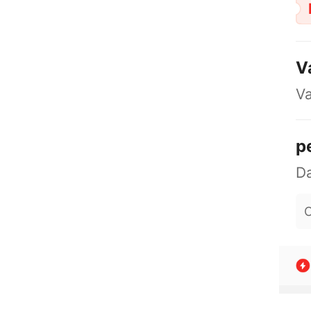
V
Va
p
O