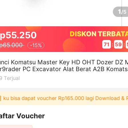
1
/
5
p55.250
DISKON TERBAT
71
:
59
:
p65.000
-
15%
unci Komatsu Master Key HD OHT Dozer DZ 
r9rader PC Excavator Alat Berat A2B Komat
87 785
9
Terjual
u bisa dapat voucher Rp165.000 lagi Download & Pak
aftar Voucher