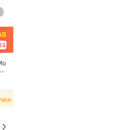
AS
53
Mo
su
ai！
Pengguna baru berbelanja di aplikasi Akulaku