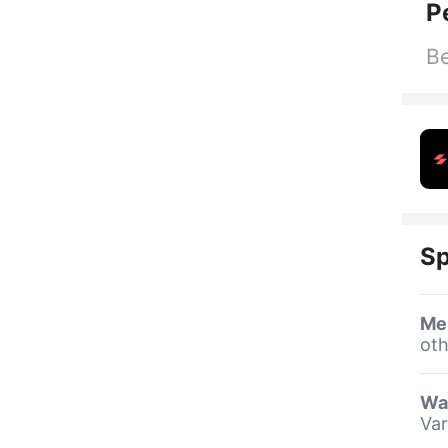
P
Be
Sp
Me
oth
Wa
Var