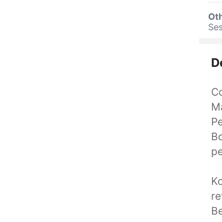
Oth
Se
D
Co
Ma
P
Bo
pe
Ko
re
Be