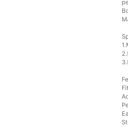
pe
Bo
M
Sp
1.
2
3.
Fe
Fi
Ac
Pe
Ea
St