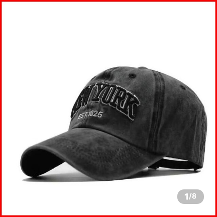
1
/
8