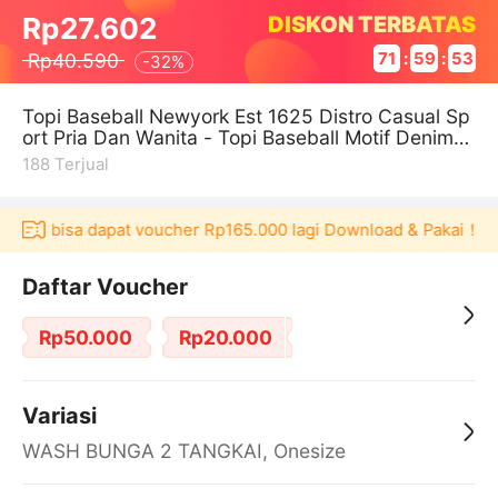
DISKON TERBATAS
Rp27.602
Rp40.590
71
:
59
:
52
-
32%
Topi Baseball Newyork Est 1625 Distro Casual Sp
ort Pria Dan Wanita - Topi Baseball Motif Denim
Wash
188
Terjual
kulaku bisa dapat voucher Rp165.000 lagi Download & Pakai！
Daftar Voucher
Rp50.000
Rp20.000
Variasi
WASH BUNGA 2 TANGKAI, Onesize