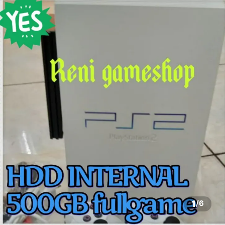
1
/
6