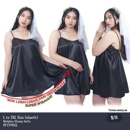
1
/
5