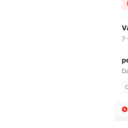
V
7-
p
O