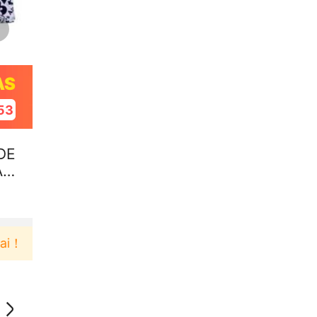
AS
52
DE
AN
Pengguna baru berbelanja di aplikasi Akulaku bisa