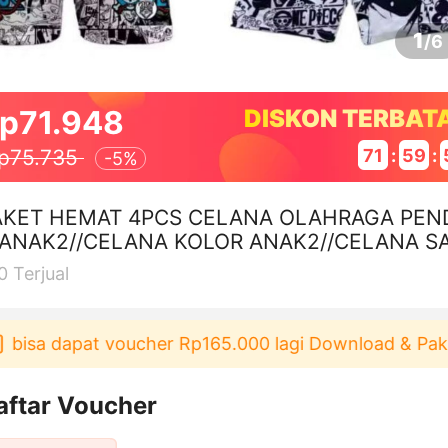
1
/
6
p71.948
DISKON TERBAT
71
:
59
:
p75.735
-
5%
AKET HEMAT 4PCS CELANA OLAHRAGA PEN
 ANAK2//CELANA KOLOR ANAK2//CELANA S
I
0
Terjual
sa dapat voucher Rp165.000 lagi Download & Pakai！
aftar Voucher