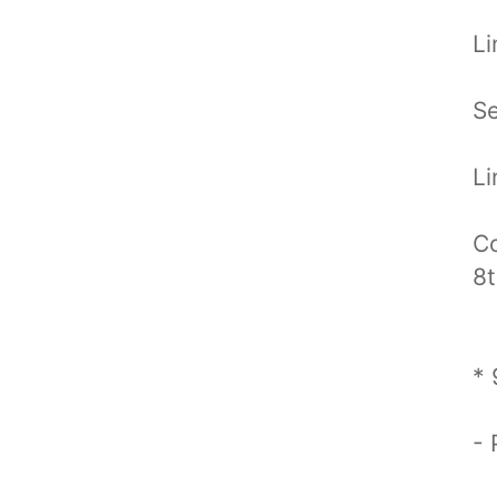
L
Se
L
C
8
* 
- 