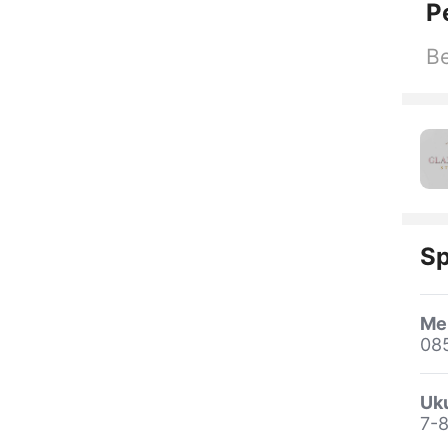
P
Be
Sp
Me
08
Uk
7-8