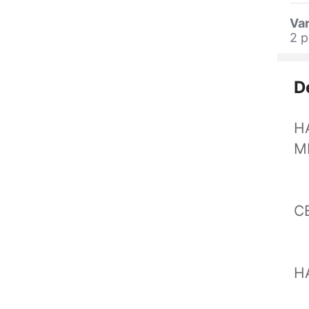
Var
2 p
D
H
ME
C
H