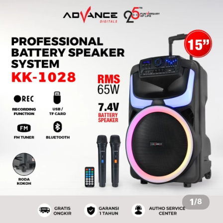
1
/
8