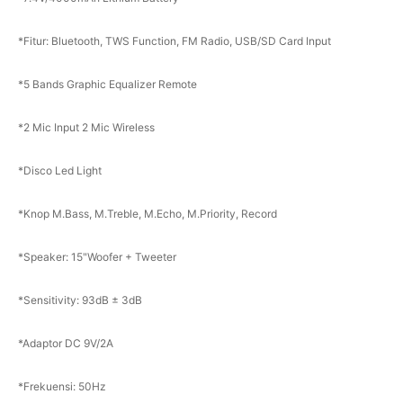
*Fitur: Bluetooth, TWS Function, FM Radio, USB/SD Card Input
*5 Bands Graphic Equalizer Remote
*2 Mic Input 2 Mic Wireless
*Disco Led Light
*Knop M.Bass, M.Treble, M.Echo, M.Priority, Record
*Speaker: 15"Woofer + Tweeter
*Sensitivity: 93dB ± 3dB
*Adaptor DC 9V/2A
*Frekuensi: 50Hz