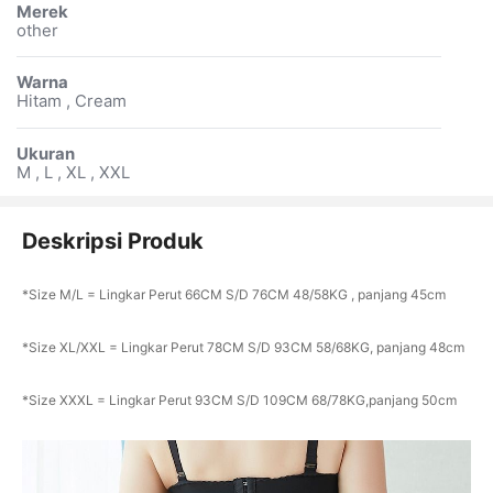
Merek
other
Warna
Hitam , Cream
Ukuran
M , L , XL , XXL
Deskripsi Produk
*Size M/L = Lingkar Perut 66CM S/D 76CM 48/58KG , panjang 45cm
*Size XL/XXL = Lingkar Perut 78CM S/D 93CM 58/68KG, panjang 48cm
*Size XXXL = Lingkar Perut 93CM S/D 109CM 68/78KG,panjang 50cm