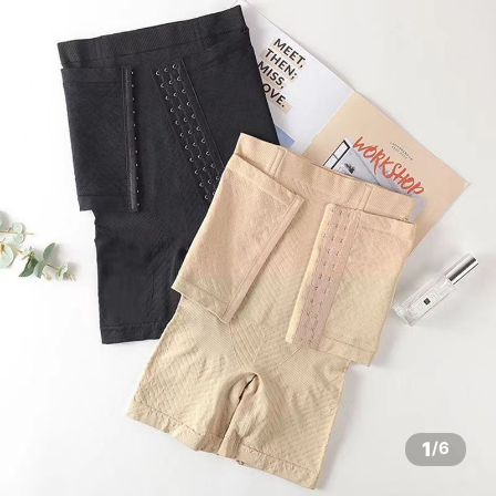
1
/
6