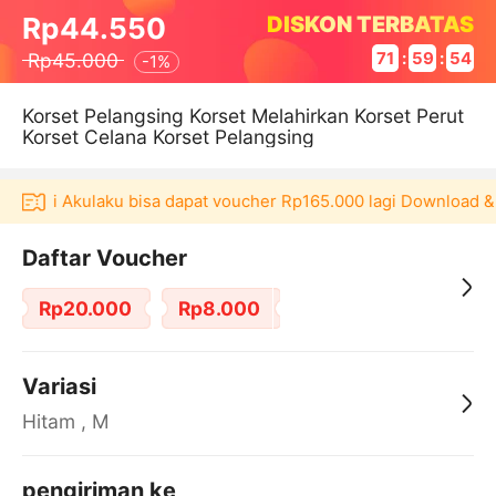
DISKON TERBATAS
Rp44.550
Rp45.000
71
:
59
:
54
-
1%
Korset Pelangsing Korset Melahirkan Korset Perut
Korset Celana Korset Pelangsing
plikasi Akulaku bisa dapat voucher Rp165.000 lagi Download & 
Daftar Voucher
Rp20.000
Rp8.000
Variasi
Hitam , M
pengiriman ke