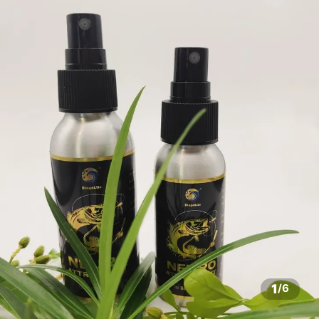
1
/
6