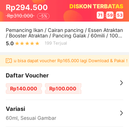
DISKON TERBATAS
Rp294.500
Rp310.000
71
:
59
:
53
-
5%
Pemancing Ikan / Cairan pancing / Essen Atraktan
/ Booster Atraktan / Pancing Galak / 60mili / 100m
ili
5.0
199
Terjual
Akulaku bisa dapat voucher Rp165.000 lagi Download & Pakai！
Daftar Voucher
Rp140.000
Rp100.000
Variasi
60ml, Sesuai Gambar