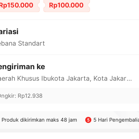
Rp150.000
Rp100.000
ariasi
ebana Standart
engiriman ke
Daerah Khusus Ibukota Jakarta, Kota Jakarta Barat, Cengkareng, yy
ngkir
:
Rp12.938
Produk dikirimkan maks 48 jam
5 Hari Pengembali