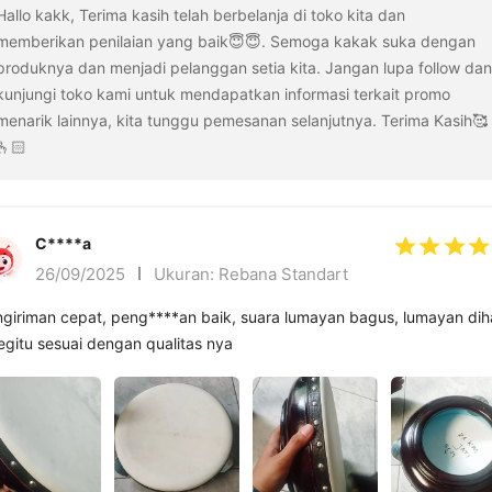
Hallo kakk, Terima kasih telah berbelanja di toko kita dan
memberikan penilaian yang baik😇😇. Semoga kakak suka dengan
produknya dan menjadi pelanggan setia kita. Jangan lupa follow dan
kunjungi toko kami untuk mendapatkan informasi terkait promo
menarik lainnya, kita tunggu pemesanan selanjutnya. Terima Kasih🥰
🫰🏻
C****a
26/09/2025
Ukuran: Rebana Standart
giriman cepat, peng****an baik, suara lumayan bagus, lumayan dih
egitu sesuai dengan qualitas nya