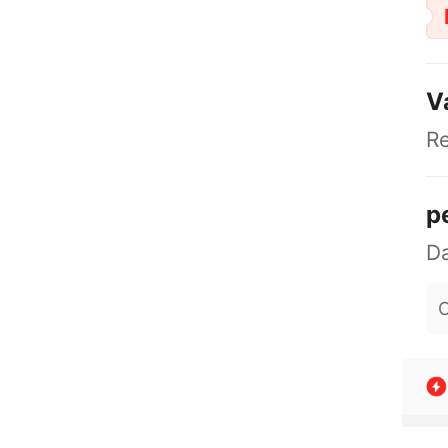
V
R
p
O