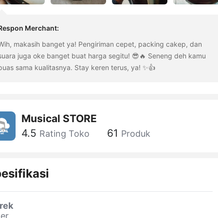
Respon Merchant
:
Wih, makasih banget ya! Pengiriman cepet, packing cakep, dan
suara juga oke banget buat harga segitu! 😎🔥 Seneng deh kamu
puas sama kualitasnya. Stay keren terus, ya! ✨👍
Musical STORE
4.5
61
Rating Toko
Produk
esifikasi
rek
er