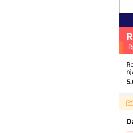
R
R
R
nj
5.
berbelanja di aplikasi Akulaku bisa dapat voucher 
D