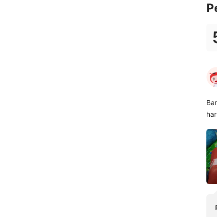
P
Bar
har