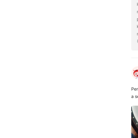
Pen
a s