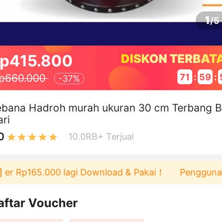
1
/
5
p415.800
DISKON TERBAT
71
:
59
:
p660.000
-
37%
ebana Hadroh murah ukuran 30 cm Terbang 
ari
0
10.0RB+
Terjual
Rp165.000 lagi Download & Pakai！
Pengguna baru b
aftar Voucher