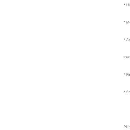
* U
* M
* Ak
Kec
* Fi
* Se
Pil