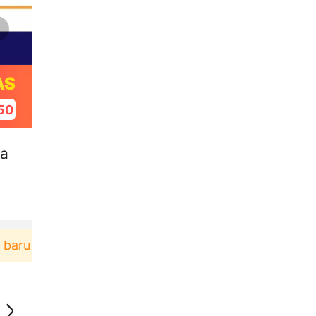
AS
49
Ba
erbelanja di aplikasi Akulaku bisa dapat voucher Rp