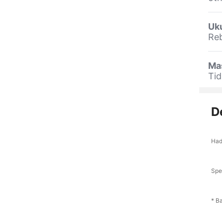
Uk
Reb
Ma
Tid
D
Had
Spes
* B