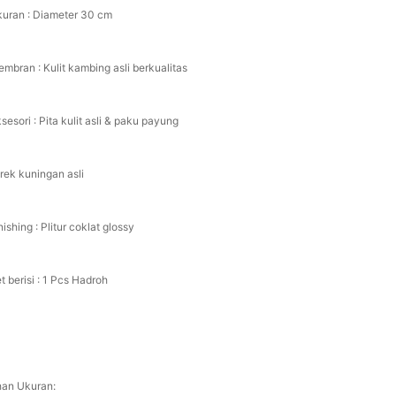
kuran : Diameter 30 cm
embran : Kulit kambing asli berkualitas
sesori : Pita kulit asli & paku payung
rek kuningan asli
nishing : Plitur coklat glossy
t berisi : 1 Pcs Hadroh
ihan Ukuran: