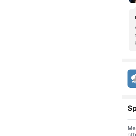
Sp
Me
oth