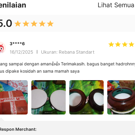
enilaian
Lihat Semua
5.0
3****6
16/12/2025
Ukuran: Rebana Standart
ang sampai dengan aman👍👍 Terimakasih. bagus banget hadrohnn
us dipake kosidah an sama mamah saya
Respon Merchant
: