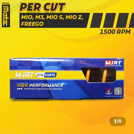
1
/
6