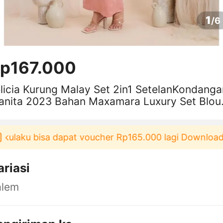
1
/
6
p167.000
licia Kurung Malay Set 2in1 SetelanKondanga
nita 2023 Bahan Maxamara Luxury Set Blouse
an Rok
laku bisa dapat voucher Rp165.000 lagi Download & 
ariasi
alem