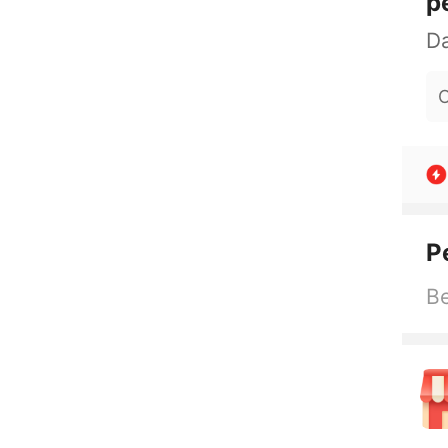
p
O
P
Be