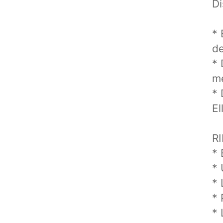
Di
* 
de
* 
m
* 
El
R
* 
* 
* 
* 
* 