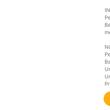
I
Pe
Be
m
NO
Pe
Ba
Un
U
Pr