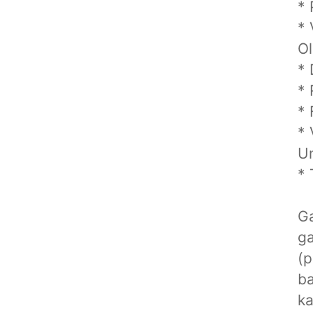
* 
* 
Ol
* 
* 
* 
* 
Un
* 
Ga
g
(p
ba
k