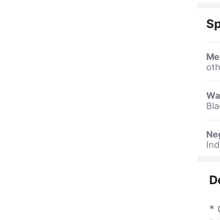
Sp
Me
oth
Wa
Bla
Ne
Ind
D
* 