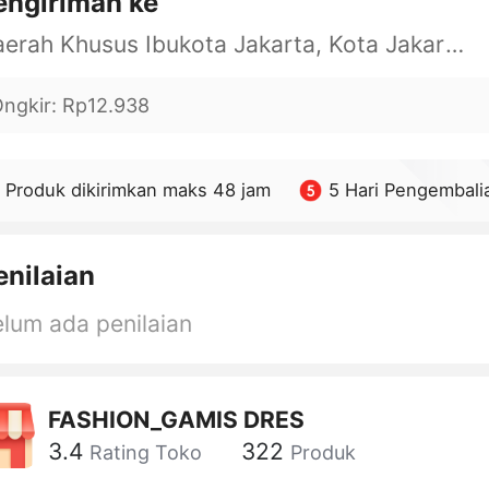
engiriman ke
Daerah Khusus Ibukota Jakarta, Kota Jakarta Barat, Cengkareng, yy
ngkir
:
Rp12.938
Produk dikirimkan maks 48 jam
5 Hari Pengembali
enilaian
lum ada penilaian
FASHION_GAMIS DRES
3.4
322
Rating Toko
Produk