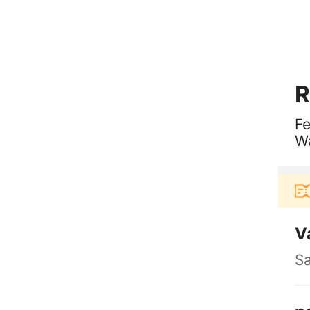
R
Fe
Wa
D
Pengguna baru berbelanja di aplikasi Aku
V
S