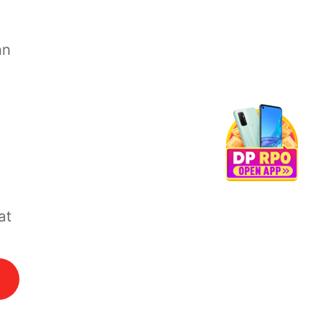
an
at