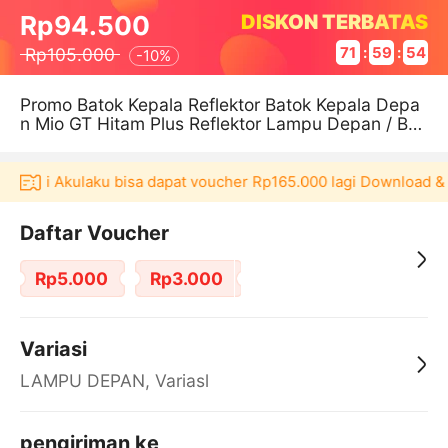
DISKON TERBATAS
Rp94.500
Rp105.000
71
:
59
:
54
-
10%
Promo Batok Kepala Reflektor Batok Kepala Depa
n Mio GT Hitam Plus Reflektor Lampu Depan / Bat
ok Kepala Depan Mio GT Hit
plikasi Akulaku bisa dapat voucher Rp165.000 lagi Download & 
Daftar Voucher
Rp5.000
Rp3.000
Variasi
LAMPU DEPAN, Variasl
pengiriman ke