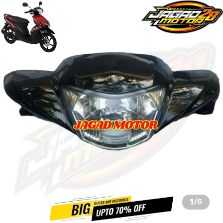
1
/
6