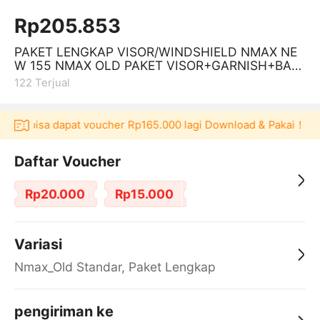
Rp205.853
PAKET LENGKAP VISOR/WINDSHIELD NMAX NE
W 155 NMAX OLD PAKET VISOR+GARNISH+BAU
T
122
Terjual
laku bisa dapat voucher Rp165.000 lagi Download & Pakai！
P
Daftar Voucher
Rp20.000
Rp15.000
Variasi
Nmax_Old Standar, Paket Lengkap
pengiriman ke