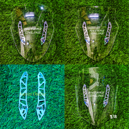
1
/
8