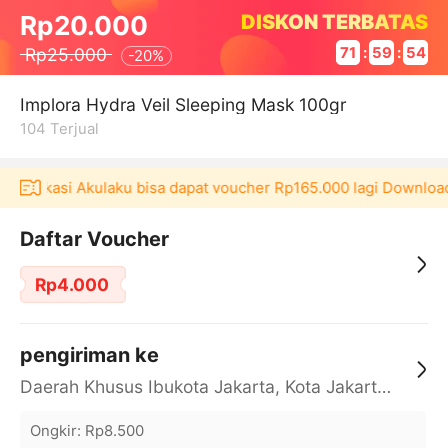
DISKON TERBATAS
Rp20.000
Rp25.000
71
:
59
:
54
-
20%
Implora Hydra Veil Sleeping Mask 100gr
104
Terjual
i aplikasi Akulaku bisa dapat voucher Rp165.000 lagi Download
Daftar Voucher
Rp4.000
pengiriman ke
Daerah Khusus Ibukota Jakarta, Kota Jakarta Barat, Cengkareng, yy
Ongkir
:
Rp8.500