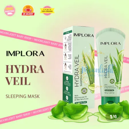
1
/
6