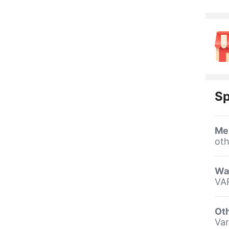
Sp
Me
oth
Wa
VA
Oth
Var