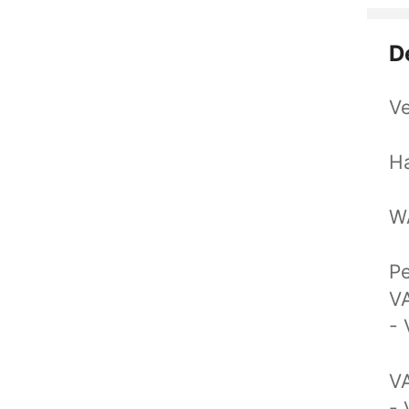
D
Ve
Ha
W
P
V
- 
V
- 