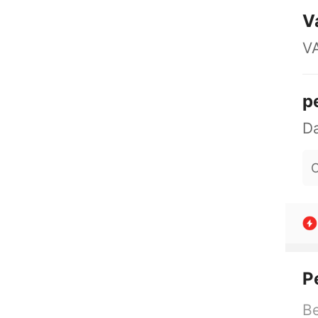
V
VA
p
O
P
Be