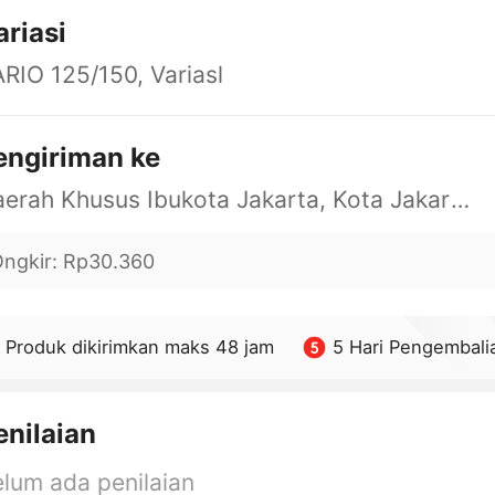
ariasi
RIO 125/150, Variasl
engiriman ke
Daerah Khusus Ibukota Jakarta, Kota Jakarta Barat, Cengkareng, yy
ngkir
:
Rp30.360
Produk dikirimkan maks 48 jam
5 Hari Pengembali
enilaian
lum ada penilaian