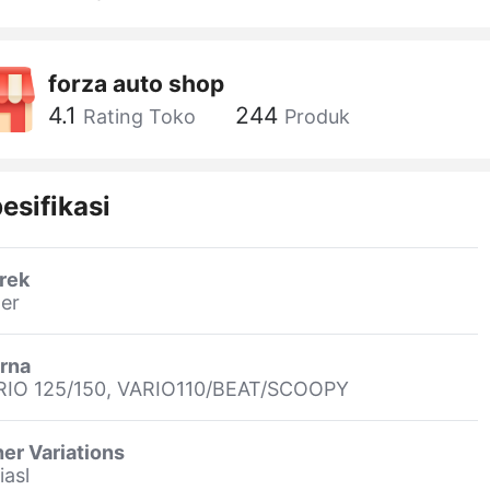
forza auto shop
4.1
244
Rating Toko
Produk
esifikasi
rek
er
rna
RIO 125/150, VARIO110/BEAT/SCOOPY
er Variations
iasl