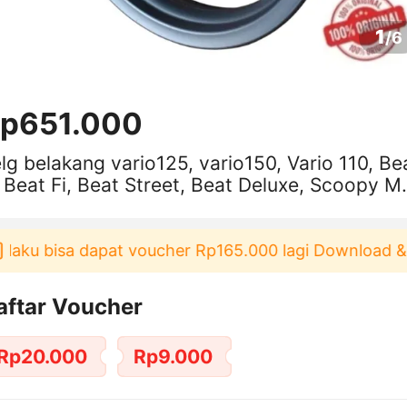
1
/
6
p651.000
lg belakang vario125, vario150, Vario 110, Be
, Beat Fi, Beat Street, Beat Deluxe, Scoopy 
 standar/Velg Racing
ku bisa dapat voucher Rp165.000 lagi Download & Pa
aftar Voucher
Rp20.000
Rp9.000