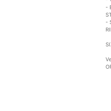
- 
S
-
RI
SI
Ve
OR