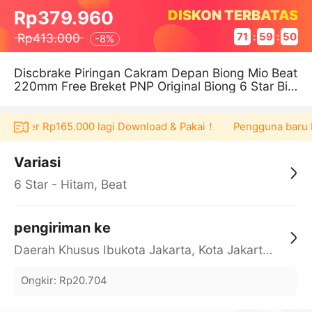
DISKON TERBATAS
Rp379.960
Rp413.000
71
:
59
:
50
-
8%
Discbrake Piringan Cakram Depan Biong Mio Beat
220mm Free Breket PNP Original Biong 6 Star Bin
tang
voucher Rp165.000 lagi Download & Pakai！
Pengguna baru ber
Variasi
6 Star - Hitam, Beat
pengiriman ke
Daerah Khusus Ibukota Jakarta, Kota Jakarta Barat, Cengkareng, yy
Ongkir
:
Rp20.704