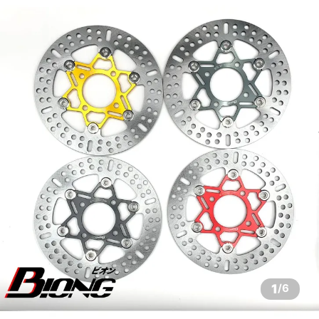
1
/
6