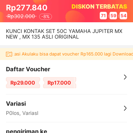
DISKON TERBATAS
Rp277.840
Rp302.000
71
:
59
:
54
-
8%
KUNCI KONTAK SET 50C YAMAHA JUPITER MX
NEW , MX 135 ASLI ORIGINAL
 aplikasi Akulaku bisa dapat voucher Rp165.000 lagi Download 
Daftar Voucher
Rp29.000
Rp17.000
Variasi
P0los, Variasl
pengiriman ke