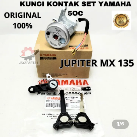
1
/
6