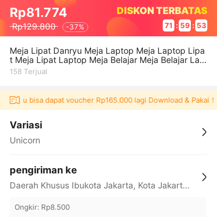
DISKON TERBATAS
Rp81.774
Rp129.800
71
:
59
:
53
-
37%
Meja Lipat Danryu Meja Laptop Meja Laptop Lipa
t Meja Lipat Laptop Meja Belajar Meja Belajar Lap
top Mupad C Polos C Meja
158
Terjual
Akulaku bisa dapat voucher Rp165.000 lagi Download & Pakai！
Variasi
Unicorn
pengiriman ke
Daerah Khusus Ibukota Jakarta, Kota Jakarta Barat, Cengkareng, yy
Ongkir
:
Rp8.500