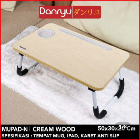
1
/
8