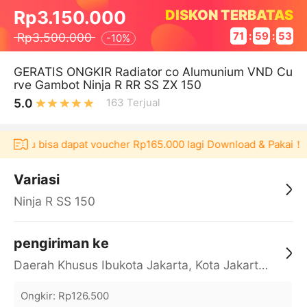
DISKON TERBATAS
Rp3.150.000
Rp3.500.000
71
:
59
:
52
-
10%
GERATIS ONGKIR Radiator co Alumunium VND Cu
rve Gambot Ninja R RR SS ZX 150
5.0
163
Terjual
ulaku bisa dapat voucher Rp165.000 lagi Download & Pakai！
Variasi
Ninja R SS 150
pengiriman ke
Daerah Khusus Ibukota Jakarta, Kota Jakarta Barat, Cengkareng, yy
Ongkir
:
Rp126.500