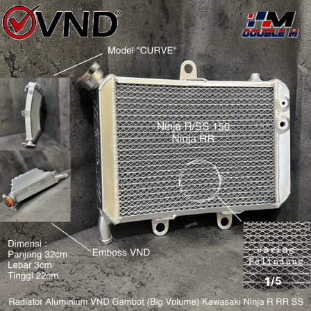
1
/
5